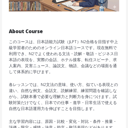
About Course
このコースは、日本語能力試験（JLPT）N2合格を目指す中上
級学習者のためのオンライン日本語コースです。現在無料で
利用でき、N2でよく使われる文法・読解・敬語・ビジネス日
本語の表現を、実際の会話、ホテル接客、転任スピーチ、求
人案内、災害ニュース、論説文、物語、会議などの場面を通
して体系的に学びます。
各レッスンでは、N2文法の意味、使い方、似ている表現との
違い、自然な例文、会話文、読解練習、練習問題を確認しな
がら、試験本番で必要な理解力と判断力を身につけます。試
験対策だけでなく、日本での仕事・進学・日常生活で使える
自然な日本語運用力を伸ばすことを目指します。
主な学習内容には、原因・比較・変化・対比・条件・推量・
評価・限定・感情・決意・助言・敬語表現などがあります。