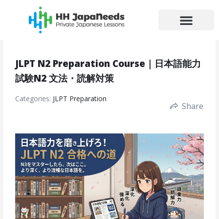
Skip
to
content
JLPT N2 Preparation Course｜日本語能力
試験N2 文法・読解対策
Categories:
JLPT Preparation
Share