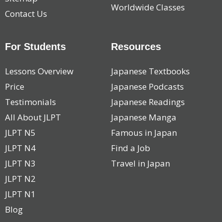
Worldwide Classes
Contact Us
For Students
Resources
Lessons Overview
Japanese Textbooks
Price
Japanese Podcasts
Testimonials
Japanese Readings
All About JLPT
Japanese Manga
JLPT N5
Famous in Japan
JLPT N4
Find a Job
JLPT N3
Travel in Japan
JLPT N2
JLPT N1
Blog