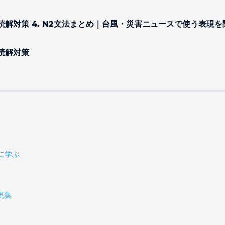
法・読解対策
4. N2文法まとめ｜台風・災害ニュースで使う表現
法・読解対策
に学ぶ
現集