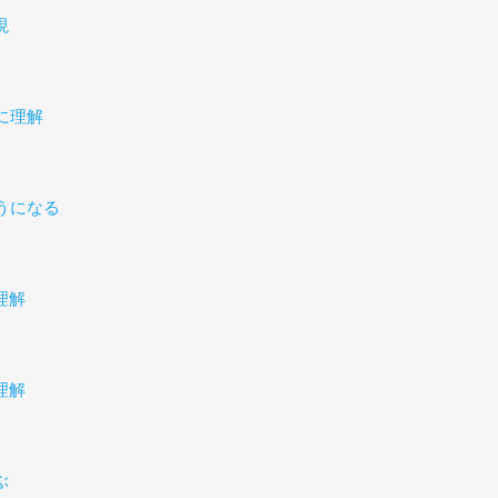
現
に理解
うになる
理解
理解
ぶ