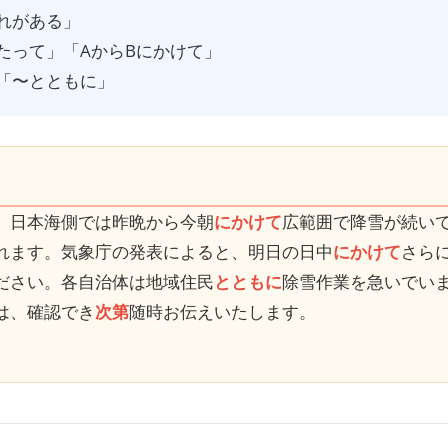
れがある」
たって」「AからBにかけて」
「〜とともに」
、日本海側では昨晩から今朝
にかけて
広範囲で降雪が続い
れます。気象庁の発表によると、明日の日中
にかけて
さら
ださい。各自治体は地域住民
とともに
除雪作業を急いでい
は、確認でき
次第
随時お伝えいたします。