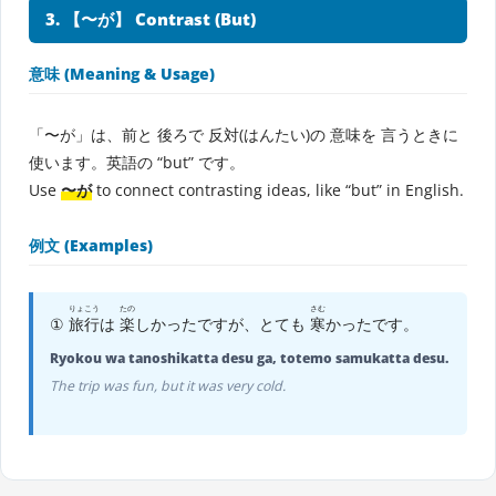
3. 【〜が】 Contrast (But)
意味 (Meaning & Usage)
「〜が」は、前と 後ろで 反対(はんたい)の 意味を 言うときに
使います。英語の “but” です。
Use
〜が
to connect contrasting ideas, like “but” in English.
例文 (Examples)
りょこう
たの
さむ
①
旅行
は
楽
しかったですが、とても
寒
かったです。
Ryokou wa tanoshikatta desu ga, totemo samukatta desu.
The trip was fun, but it was very cold.