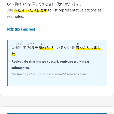
らい 例(れい)を 言(い)うときに 使(つか)います。
Use
〜たり 〜たりします
to list representative actions as
examples.
例文 (Examples)
りょこう
しゃしん
と
か
①
旅行
で
写真
を
撮
ったり
、おみやげを
買
ったりしまし
た
。
Ryokou de shashin wo tottari, omiyage wo kattari
shimashita.
On the trip, I took photos and bought souvenirs, etc.