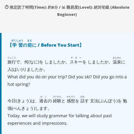
⏱️ 推定読了時間(Time): 約8分 / 📊 難易度(Level): 絶対初級 (Absolute
Beginner)
がくしゅう
まえ
【
学習
の
前
に / Before You Start】
りょこう
すきー
おんせん
旅行
で、何(なに)を しましたか。
スキー
を しましたか。
温泉
に
入(はい)りましたか。
What did you do on your trip? Did you ski? Did you go into a
hot spring?
かこ
けいけん
かんそう
はな
今日(きょう)は、
過去
の
経験
と
感想
を
話
す 文法(ぶんぽう)を 勉
強(べんきょう)します。
Today, we will study grammar for talking about past
experiences and impressions.