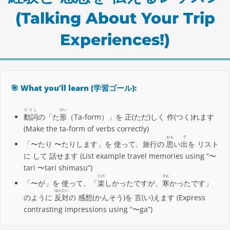
(Talking About Your Trip
Experiences!)
🎯 What you’ll learn (学習ゴール):
どうし
けい
動詞
の「た
形
（Ta-form）」を 正(ただ)しく 作(つく)れます
(Make the ta-form of verbs correctly)
おも
で
「〜たり 〜たりします」を 使って、旅行の
思
い
出
を リスト
に して 話せます (List example travel memories using “〜
tari 〜tari shimasu”)
たの
さむ
「〜が」を 使って、「
楽
しかったですが、
寒
かったです」
はんたい
のように
反対
の 感想(かんそう)を 言(い)えます (Express
contrasting impressions using “〜ga”)