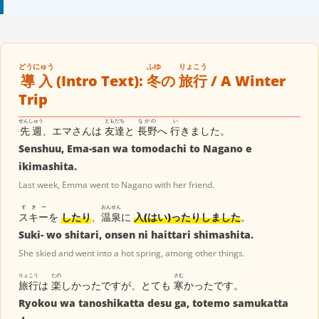
どうにゅう
ふゆ
りょこう
導入
(Intro Text):
冬
の
旅行
/ A Winter
Trip
せんしゅう
ともだち
ながの
い
先週
、エマさんは
友達
と
長野
へ
行
きました。
Senshuu, Ema-san wa tomodachi to Nagano e
ikimashita.
Last week, Emma went to Nagano with her friend.
すきー
おんせん
スキー
を
したり
、
温泉
に
入(はい)ったりしました
。
Suki- wo shitari, onsen ni haittari shimashita.
She skied and went into a hot spring, among other things.
りょこう
たの
さむ
旅行
は
楽
しかったですが、とても
寒
かったです。
Ryokou wa tanoshikatta desu ga, totemo samukatta