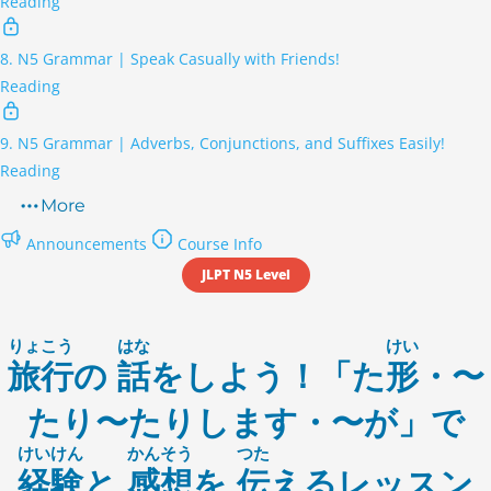
Reading
8. N5 Grammar | Speak Casually with Friends!
Reading
9. N5 Grammar | Adverbs, Conjunctions, and Suffixes Easily!
Reading
More
Announcements
Course Info
JLPT N5 Level
りょこう
はな
けい
旅行
の
話
をしよう！「た
形
・〜
たり〜たりします・〜が」で
けいけん
かんそう
つた
経験
と
感想
を
伝
えるレッスン