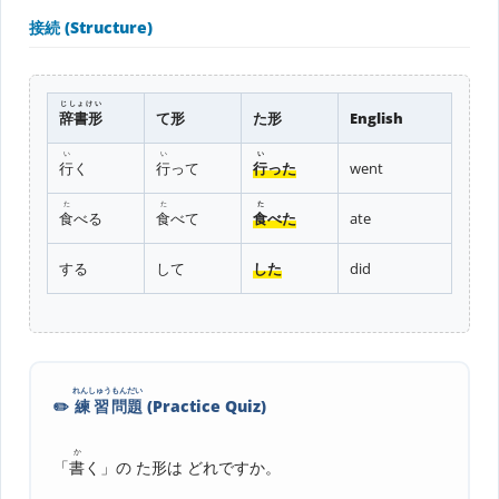
接続 (Structure)
じしょけい
辞書形
て形
た形
English
い
い
い
行
く
行
って
行
った
went
た
た
た
食
べる
食
べて
食
べた
ate
する
して
した
did
れんしゅう
もんだい
✏️
練習
問題
(Practice Quiz)
か
「
書
く」の た形は どれですか。