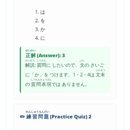
は
を
か
に
せいかい
正解
(Answer): 3
かいせつ
しつもん
ぶん
解説
:
質問
に したいので、
文
の さいご
ぶんまつ
に「か」を つけます。1・2・4は
文末
しつもんひょうげん
の
質問表現
では ありません。
れんしゅうもんだい
✏️
練習問題
(Practice Quiz) 2