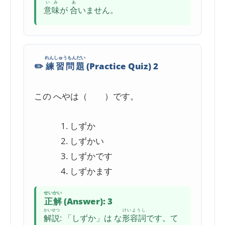
いみ
あ
意味
が
合
いません。
れんしゅうもんだい
✏️
練習問題
(Practice Quiz) 2
この へやは（ ）です。
しずか
しずかい
しずかです
しずかます
せいかい
正解
(Answer): 3
かいせつ
けいようし
解説
: 「しずか」は な
形容詞
です。て