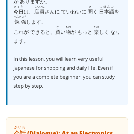
が ありますか。
きょう
てんいん
き
にほんご
今日
は、
店員
さんに ていねいに
聞
く
日本語
を
べんきょう
勉強
します。
か
もの
たの
これが できると、
買
い
物
が もっと
楽
しく なり
ます。
In this lesson, you will learn very useful
Japanese for shopping and daily life. Even if
you are a complete beginner, you can study
step by step.
かいわ
会話
(Dialogue): At an Electronics