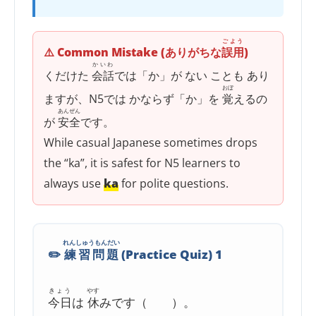
ごよう
⚠️ Common Mistake (ありがちな
誤用
)
かいわ
くだけた
会話
では「か」が ない ことも あり
おぼ
ますが、N5では かならず「か」を
覚
えるの
あんぜん
が
安全
です。
While casual Japanese sometimes drops
the “ka”, it is safest for N5 learners to
always use
ka
for polite questions.
れんしゅうもんだい
✏️
練習問題
(Practice Quiz) 1
きょう
やす
今日
は
休
みです（ ）。