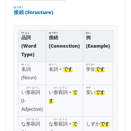
せつぞく
接続
(Structure)
ひんし
せつぞく
れい
品詞
接続
例
(Word
(Connection)
(Example)
Type)
めいし
めいし
がくせい
名詞
名詞
+
です
学生
です
(Noun)
けいようし
けいようし
やす
い
形容詞
い
形容詞
+
で
安
い
です
(I-
す
Adjective)
けいようし
けいようし
な
形容詞
な
形容詞
+
で
しずか
です