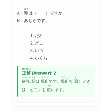
えき
A：
駅
は（ ）ですか。
B：あちらです。
だれ
どこ
いつ
いくら
せいかい
正解
(Answer): 2
かいせつ
えき
ばしょ
ばしょ
き
解説
:
駅
は
場所
です。
場所
を
聞
く とき
つか
は「どこ」を
使
います。