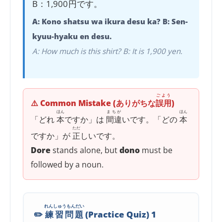
B：1,900
円
です。
A: Kono shatsu wa ikura desu ka? B: Sen-
kyuu-hyaku en desu.
A: How much is this shirt? B: It is 1,900 yen.
ごよう
⚠️ Common Mistake (ありがちな
誤用
)
ほん
まちが
ほん
「どれ
本
ですか」は
間違
いです。「どの
本
ただ
ですか」が
正
しいです。
Dore
stands alone, but
dono
must be
followed by a noun.
れんしゅうもんだい
✏️
練習問題
(Practice Quiz) 1