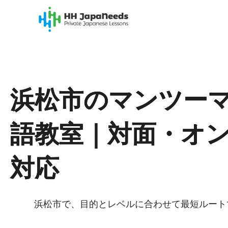
内
容
を
ス
キ
ッ
プ
浜松市のマンツー
語教室｜対面・オ
対応
浜松市で、目的とレベルに合わせて最短ルート