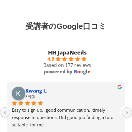
受講者のGoogle口コミ
HH JapaNeeds
4.9
Based on 177 reviews
powered by
G
o
o
g
l
e
Kwang L.
6日前
Easy to sign up,  good communication,  timely 
response to questions. Did good job finding a tutor 
suitable  for me