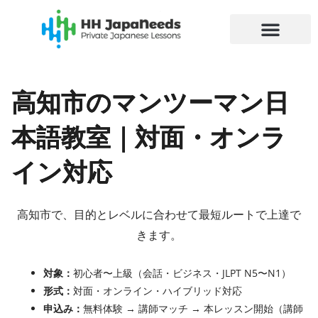
内
容
を
ス
キ
高知市のマンツーマン日
ッ
プ
本語教室｜対面・オンラ
イン対応
高知市で、目的とレベルに合わせて最短ルートで上達で
きます。
対象：
初心者〜上級（会話・ビジネス・JLPT N5〜N1）
形式：
対面・オンライン・ハイブリッド対応
申込み：
無料体験 → 講師マッチ → 本レッスン開始（講師