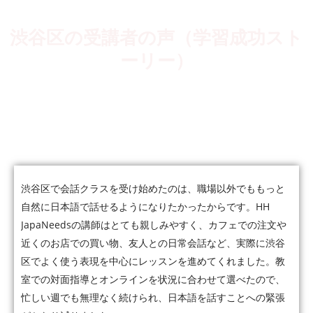
渋谷区の受講者の声（学習成功スト
ーリー）
5,000人以上の受講者が、会話・仕事・JLPTなど、それぞれの
目標に向かって日本語力を伸ばしています。
渋谷区で会話クラスを受け始めたのは、職場以外でももっと
自然に日本語で話せるようになりたかったからです。HH
JapaNeedsの講師はとても親しみやすく、カフェでの注文や
近くのお店での買い物、友人との日常会話など、実際に渋谷
区でよく使う表現を中心にレッスンを進めてくれました。教
室での対面指導とオンラインを状況に合わせて選べたので、
忙しい週でも無理なく続けられ、日本語を話すことへの緊張