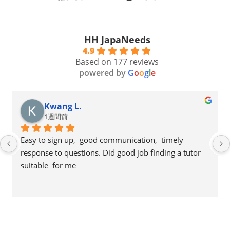
HH JapaNeeds
4.9
Based on 177 reviews
powered by
G
o
o
g
l
e
Kwang L.
1週間前
Easy to sign up,  good communication,  timely 
response to questions. Did good job finding a tutor 
suitable  for me