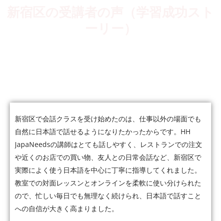
新宿区の受講者の声（学習成功スト
ーリー）
5,000人以上の受講者が、会話・仕事・JLPTなど、それぞれの
目標に向かって日本語力を伸ばしています。
新宿区で会話クラスを受け始めたのは、仕事以外の場面でも
自然に日本語で話せるようになりたかったからです。HH
JapaNeedsの講師はとても話しやすく、レストランでの注文
や近くのお店での買い物、友人との日常会話など、新宿区で
実際によく使う日本語を中心に丁寧に指導してくれました。
教室での対面レッスンとオンラインを柔軟に使い分けられた
ので、忙しい毎日でも無理なく続けられ、日本語で話すこと
への自信が大きく高まりました。