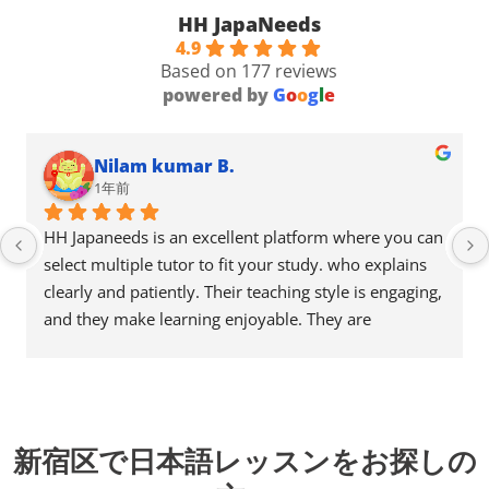
HH JapaNeeds
4.9
Based on 177 reviews
powered by
G
o
o
g
l
e
Nilam kumar B.
1年前
HH Japaneeds is an excellent platform where you can 
select multiple tutor to fit your study. who explains 
clearly and patiently. Their teaching style is engaging, 
and they make learning enjoyable. They are 
knowledgeable, supportive, and always ready to 
help. Highly recommended!
新宿区で日本語レッスンをお探しの