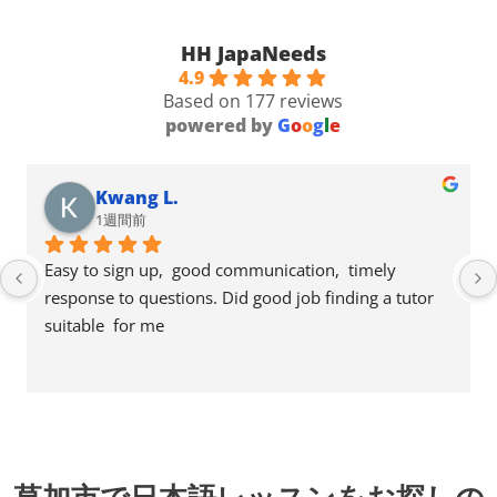
HH JapaNeeds
4.9
Based on 177 reviews
powered by
G
o
o
g
l
e
Kwang L.
1週間前
Easy to sign up,  good communication,  timely 
response to questions. Did good job finding a tutor 
suitable  for me