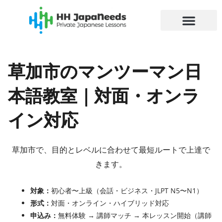
内
容
を
ス
キ
草加市のマンツーマン日
ッ
プ
本語教室｜対面・オンラ
イン対応
草加市で、目的とレベルに合わせて最短ルートで上達で
きます。
対象：
初心者〜上級（会話・ビジネス・JLPT N5〜N1）
形式：
対面・オンライン・ハイブリッド対応
申込み：
無料体験 → 講師マッチ → 本レッスン開始（講師