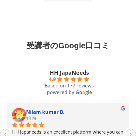
受講者のGoogle口コミ
HH JapaNeeds
4.9
Based on 177 reviews
powered by
G
o
o
g
l
e
Nilam kumar B.
1年前
HH Japaneeds is an excellent platform where you can 