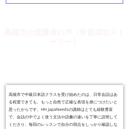
高槻市の受講者の声（学習成功スト
ーリー）
5,000人以上の受講者が、会話・仕事・JLPTなど、それぞれの
目標に向かって日本語力を伸ばしています。
高槻市で中級日本語クラスを受け始めたのは、日常会話はあ
る程度できても、もっと自然で正確な表現を身につけたいと
思ったからです。HH JapaNeedsの講師はとても経験豊富
で、会話の中でよく使う文法や語彙の違いを丁寧に説明して
くださり、毎回のレッスンで自分の弱点をしっかり確認しな