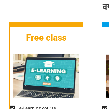
वर
Free class
e-Learning course​