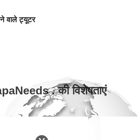
 वाले ट्यूटर
paNeeds . की विशेषताएं