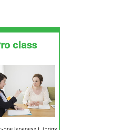
ro class
-one Japanese tutoring