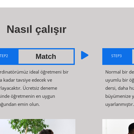
Nasıl çalışır
Match
TEP2
STEP3
rdinatörümüz ideal öğretmeni bir
Normal bir d
a kadar tavsiye edecek ve
uyumlu bir ö
rlayacaktır. Ücretsiz deneme
dersi, daha hı
sinde öğretmenin en uygun
büyümenize y
uğundan emin olun.
uyarlanmıştır.