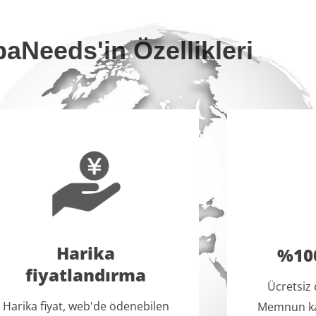
aNeeds'in Özellikleri
Harika
%100
fiyatlandırma
Ücretsiz 
Harika fiyat, web'de ödenebilen
Memnun kal