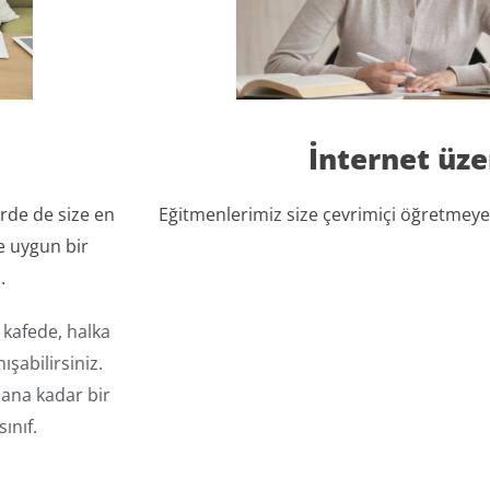
İnternet üz
rde de size en
Eğitmenlerimiz size çevrimiçi öğretmeye h
ze uygun bir
.
 kafede, halka
şabilirsiniz.​
ana kadar bir
ınıf.