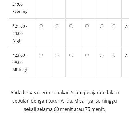
21:00
Evening
*21:00 -
〇
〇
〇
〇
〇
〇
△
23:00
Night
*23:00 -
〇
〇
〇
〇
〇
△
△
09:00
Midnight
Anda bebas merencanakan 5 jam pelajaran dalam
sebulan dengan tutor Anda. Misalnya, seminggu
sekali selama 60 menit atau 75 menit.