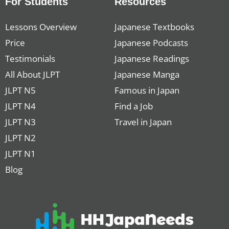
For Students
Resources
Lessons Overview
Japanese Textbooks
Price
Japanese Podcasts
Testimonials
Japanese Readings
All About JLPT
Japanese Manga
JLPT N5
Famous in Japan
JLPT N4
Find a Job
JLPT N3
Travel in Japan
JLPT N2
JLPT N1
Blog