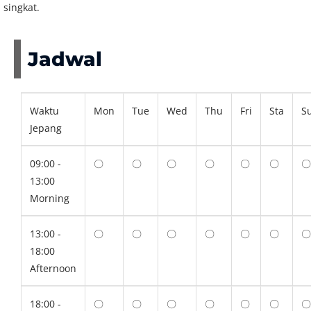
singkat.
Jadwal
Waktu
Mon
Tue
Wed
Thu
Fri
Sta
S
Jepang
09:00 -
〇
〇
〇
〇
〇
〇
〇
13:00
Morning
13:00 -
〇
〇
〇
〇
〇
〇
〇
18:00
Afternoon
18:00 -
〇
〇
〇
〇
〇
〇
〇