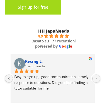
Sign up for free
HH JapaNeeds
4.9
Basato su 177 recensioni
powered by
G
o
o
g
l
e
Kwang L.
1 settimana fa
Easy to sign up,  good communication,  timely 
G
response to questions. Did good job finding a 
lo
tutor suitable  for me
s