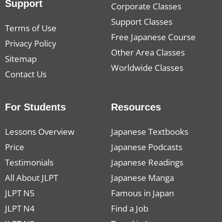
Support
Corporate Classes
Support Classes
Terms of Use
Free Japanese Course
Privacy Policy
Other Area Classes
Sitemap
Worldwide Classes
Contact Us
For Students
Resources
Lessons Overview
Japanese Textbooks
Price
Japanese Podcasts
Testimonials
Japanese Readings
All About JLPT
Japanese Manga
JLPT N5
Famous in Japan
JLPT N4
Find a Job