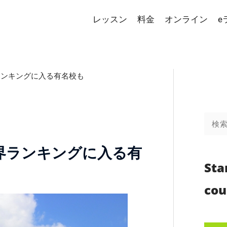
レッスン
料金
オンライン
e
ランキングに入る有名校も
検
索
対
界ランキングに入る有
象:
Sta
cou