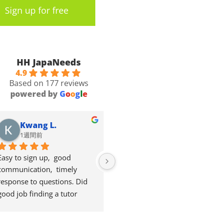
Sign up for free
HH JapaNeeds
4.9
Based on 177 reviews
powered by
G
o
o
g
l
e
Kwang L.
Valentin P.
1週間前
2週間前
Easy to sign up,  good 
Good courses. Good content. 
communication,  timely 
Maybe a bit longer expensive 
response to questions. Did 
though for Japanese 
good job finding a tutor 
standards.
suitable  for me