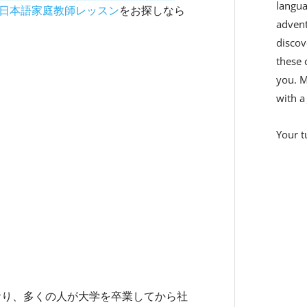
langua
日本語家庭教師レッスン
をお探しなら
adven
discov
these 
you. M
with a
Your t
おり、多くの人が大学を卒業してから社