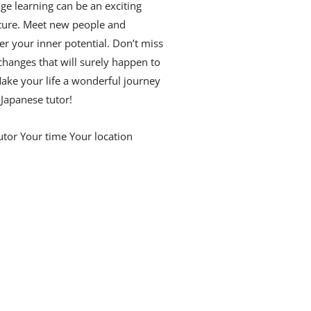
ge learning can be an exciting
ture. Meet new people and
er your inner potential. Don’t miss
changes that will surely happen to
ake your life a wonderful journey
 Japanese tutor!
utor Your time Your location