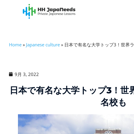
内
容
を
ス
キ
ッ
Home
»
Japanese culture
»
日本で有名な大学トップ3！世界
プ
9月 3, 2022
日本で有名な大学トップ3！世
名校も