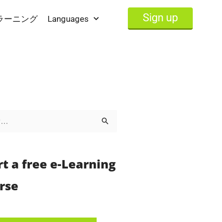
Sign up
ラーニング
Languages
rt a free e-Learning
rse