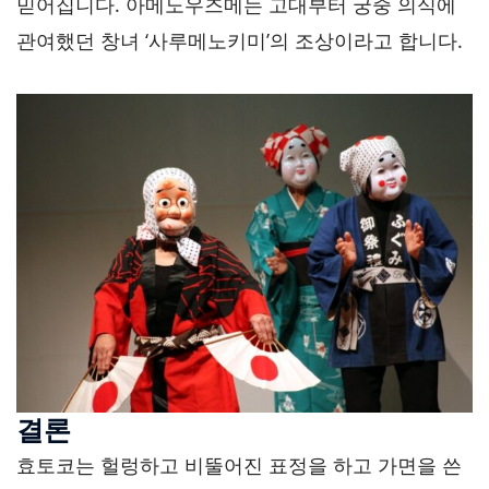
믿어집니다. 아메노우즈메는 고대부터 궁중 의식에
관여했던 창녀 ‘사루메노키미’의 조상이라고 합니다.
결론
효토코는 헐렁하고 비뚤어진 표정을 하고 가면을 쓴