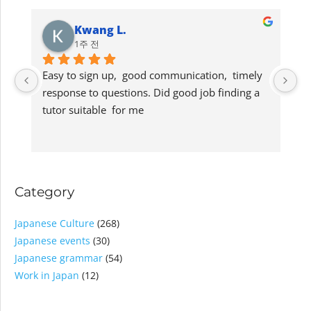
Kwang L.
1주 전
Easy to sign up,  good communication,  timely 
G
response to questions. Did good job finding a 
lo
tutor suitable  for me
s
Category
Japanese Culture
(268)
Japanese events
(30)
Japanese grammar
(54)
Work in Japan
(12)