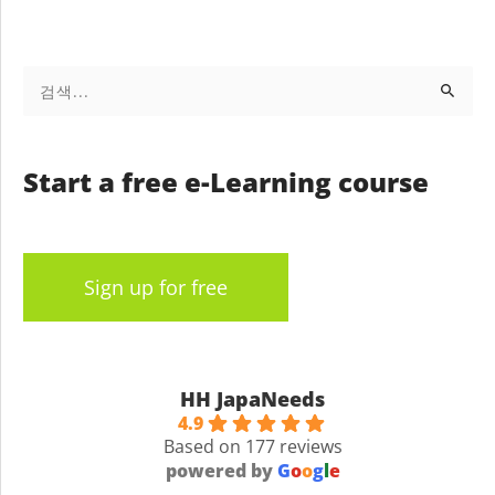
검
색
대
상
Start a free e-Learning course
Sign up for free
HH JapaNeeds
4.9
Based on 177 reviews
powered by
G
o
o
g
l
e