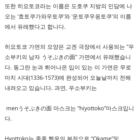
또한 히요토코라는 이름은 도호쿠 지방의 민담에 나
오는 ‘효토쿠가와우토쿠’와 ‘운토쿠우응토쿠’의 이름
에서 유래했다고 합니다.
히요토코 가면의 모양은 교겐 극장에서 사용되는 “우
소부키의 남자 うそぶきの面” 가면에서 유래했습니
다. 동그란 눈과 튀어나온 입이 있는 이 가면은 무로
마치 시대(1336-1573)에 완성되어 오늘날까지 전해
내려오고 있습니다. 과연, 우소부키는
menうそぶきの面 마스크는 “hiyottoko”마스크입니
다.
Hyottoko는 종종 행운의 부적으로 “Okame”및