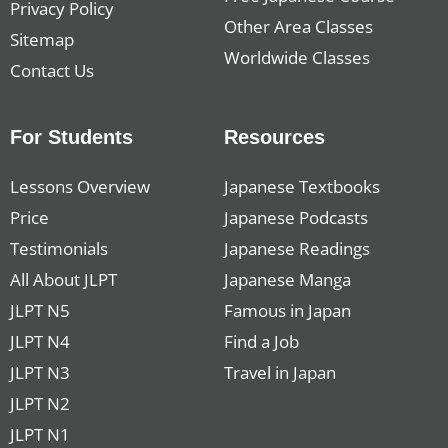
Privacy Policy
Other Area Classes
Sitemap
Worldwide Classes
Contact Us
For Students
Resources
Lessons Overview
Japanese Textbooks
Price
Japanese Podcasts
Testimonials
Japanese Readings
All About JLPT
Japanese Manga
JLPT N5
Famous in Japan
JLPT N4
Find a Job
JLPT N3
Travel in Japan
JLPT N2
JLPT N1