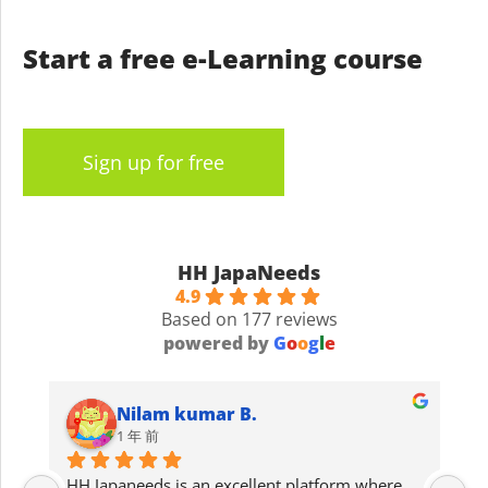
Start a free e-Learning course
Sign up for free
HH JapaNeeds
4.9
Based on 177 reviews
powered by
G
o
o
g
l
e
Nilam kumar B.
1 年 前
HH Japaneeds is an excellent platform where 
I 