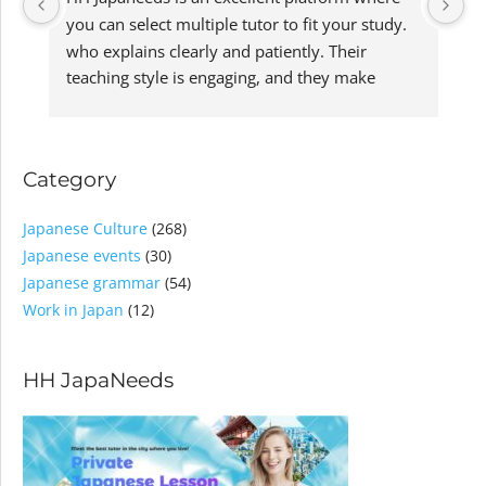
you can select multiple tutor to fit your study. 
by
who explains clearly and patiently. Their 
en
teaching style is engaging, and they make 
he
learning enjoyable. They are knowledgeable, 
s
supportive, and always ready to help. Highly 
recommended!
Category
Japanese Culture
(268)
Japanese events
(30)
Japanese grammar
(54)
Work in Japan
(12)
HH JapaNeeds