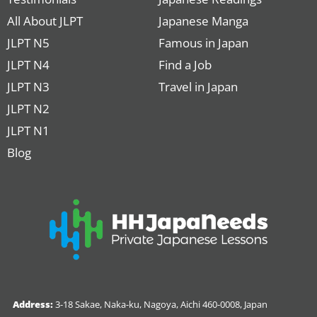
All About JLPT
Japanese Manga
JLPT N5
Famous in Japan
JLPT N4
Find a Job
JLPT N3
Travel in Japan
JLPT N2
JLPT N1
Blog
Address:
3-18 Sakae, Naka-ku, Nagoya, Aichi 460-0008, Japan