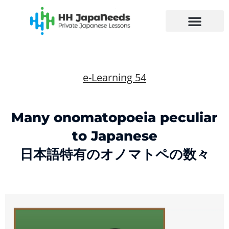
Skip
to
content
e-Learning 54
Many onomatopoeia peculiar
to Japanese
日本語特有のオノマトペの数々