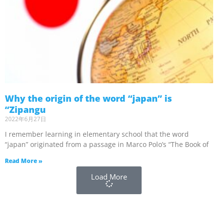
Why the origin of the word “japan” is
“Zipangu
2022年6月27日
I remember learning in elementary school that the word
“japan” originated from a passage in Marco Polo’s “The Book of
Read More »
Load More