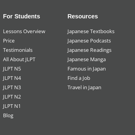
For Students
Resources
Lessons Overview
Japanese Textbooks
Price
Japanese Podcasts
Testimonials
Japanese Readings
All About JLPT
Japanese Manga
JLPT N5
Famous in Japan
JLPT N4
Find a Job
JLPT N3
Travel in Japan
JLPT N2
JLPT N1
Blog