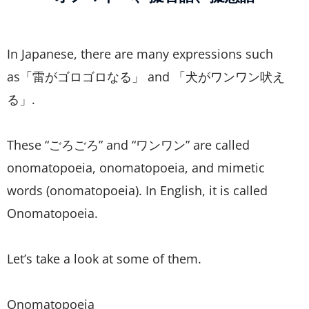
In Japanese, there are many expressions such
as「雷がゴロゴロなる」 and 「犬がワンワン吠え
る」.
These “ごろごろ” and “ワンワン” are called
onomatopoeia, onomatopoeia, and mimetic
words (onomatopoeia). In English, it is called
Onomatopoeia.
Let’s take a look at some of them.
Onomatopoeia