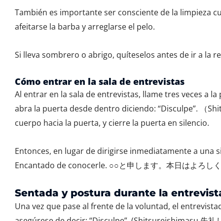
También es importante ser consciente de la limpieza c
afeitarse la barba y arreglarse el pelo.
Si lleva sombrero o abrigo, quíteselos antes de ir a la r
Cómo entrar en la sala de entrevistas
Al entrar en la sala de entrevistas, llame tres veces a l
abra la puerta desde dentro diciendo: “Disculpe”. （
cuerpo hacia la puerta, y cierre la puerta en silencio.
Entonces, en lugar de dirigirse inmediatamente a una sil
Encantado de conocerle. ○○と申します。本日はよ
Sentada y postura durante la entrevist
Una vez que pase al frente de la voluntad, el entrevista
asegúrese de decir: “Disculpe”. (Shitsureishimasu 失礼