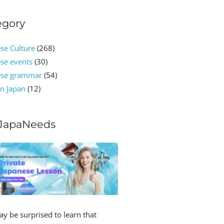
egory
se Culture
(268)
se events
(30)
ese grammar
(54)
n Japan
(12)
JapaNeeds
y be surprised to learn that