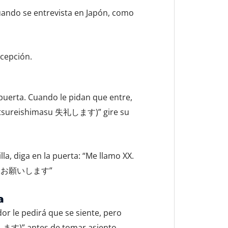
uando se entrevista en Japón, como
ecepción.
a puerta. Cuando le pidan que entre,
Shitsureishimasu 失礼します)” gire su
la, diga en la puerta: “Me llamo XX.
ろしくお願いします”
a
dor le pedirá que se siente, pero
します)” antes de tomar asiento.