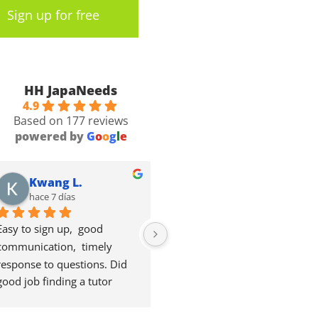
Sign up for free
HH JapaNeeds
4.9
Based on 177 reviews
powered by
G
o
o
g
l
e
Kwang L.
Valentin P.
hace 7 días
hace 2 semanas
Easy to sign up,  good 
Good courses. Good content. 
communication,  timely 
Maybe a bit longer expensive 
response to questions. Did 
though for Japanese 
good job finding a tutor 
standards.
suitable  for me