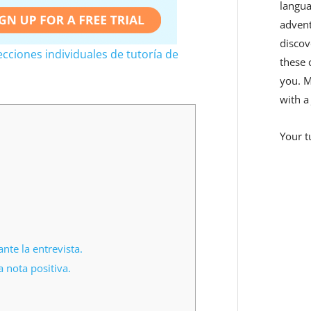
langua
adven
discov
cciones individuales de tutoría de
these 
you. M
with a
Your t
te la entrevista.
 nota positiva.