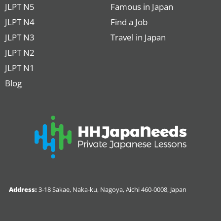
JLPT N5
Famous in Japan
JLPT N4
Find a Job
JLPT N3
Travel in Japan
JLPT N2
JLPT N1
Blog
Address:
3-18 Sakae, Naka-ku, Nagoya, Aichi 460-0008, Japan