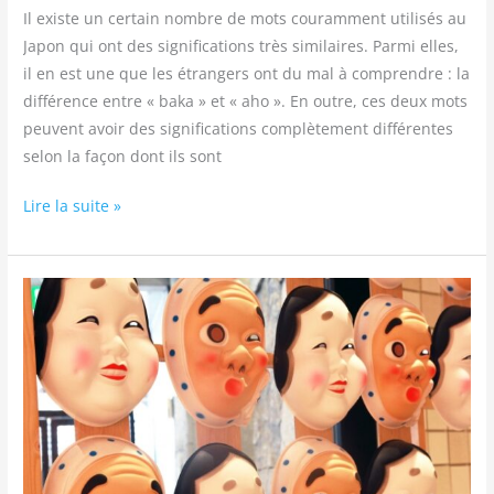
Il existe un certain nombre de mots couramment utilisés au
Japon qui ont des significations très similaires. Parmi elles,
il en est une que les étrangers ont du mal à comprendre : la
différence entre « baka » et « aho ». En outre, ces deux mots
peuvent avoir des significations complètement différentes
selon la façon dont ils sont
Lire la suite »
Quelle
est
la
signification
et
l’origine
de
« Hyottoko »