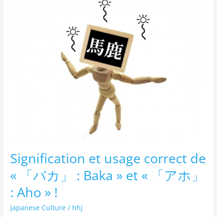
et
usage
correct
de
« 「バ
カ」
:
Baka »
et
« 「ア
ホ」
:
Signification et usage correct de
Aho »
!
« 「バカ」 : Baka » et « 「アホ」
: Aho » !
Japanese Culture
/
hhj