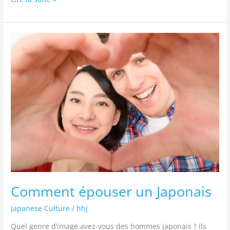
Comment
épouser
un
Japonais
Comment épouser un Japonais
Japanese Culture
/
hhj
Quel genre d’image avez-vous des hommes japonais ? Ils