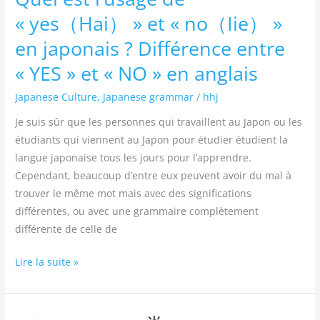
« YES »
« yes（Hai） » et « no（Iie） »
et
« NO »
en japonais ? Différence entre
en
« YES » et « NO » en anglais
anglais
Japanese Culture
,
Japanese grammar
/
hhj
Je suis sûr que les personnes qui travaillent au Japon ou les
étudiants qui viennent au Japon pour étudier étudient la
langue japonaise tous les jours pour l’apprendre.
Cependant, beaucoup d’entre eux peuvent avoir du mal à
trouver le même mot mais avec des significations
différentes, ou avec une grammaire complètement
différente de celle de
Lire la suite »
Signification